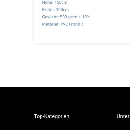
Höhe: 150cm
Breite: 300cm
Gewicht:
500 g/m² ± 10%
Material: PVC Frontlit
Top-Kategorien
Unte