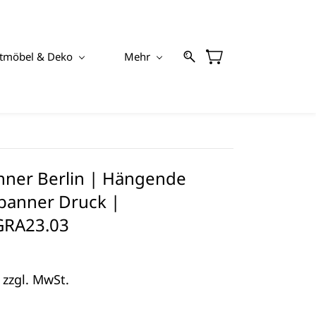
tmöbel & Deko
Mehr
ner Berlin | Hängende
banner Druck |
GRA23.03
 zzgl. MwSt.